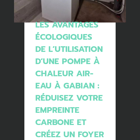
LES AVANTAGES
ÉCOLOGIQUES
DE L’UTILISATION
D’UNE POMPE À
CHALEUR AIR-
EAU À GABIAN :
RÉDUISEZ VOTRE
EMPREINTE
CARBONE ET
CRÉEZ UN FOYER