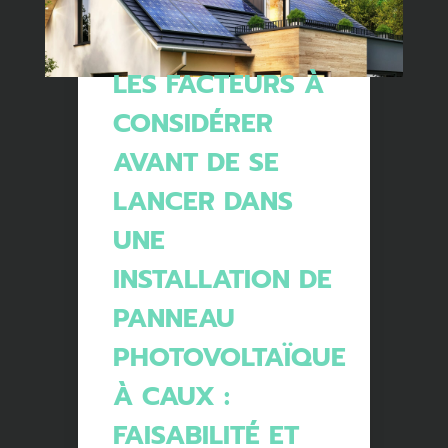
LES FACTEURS À
CONSIDÉRER
AVANT DE SE
LANCER DANS
UNE
INSTALLATION DE
PANNEAU
PHOTOVOLTAÏQUE
À CAUX :
FAISABILITÉ ET