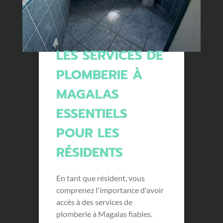
LES SERVICES DE
PLOMBERIE À
MAGALAS
ESSENTIELS
POUR LES
RÉSIDENTS
En tant que résident, vous
comprenez l'importance d'avoir
accès à des services de
plomberie à Magalas fiables.