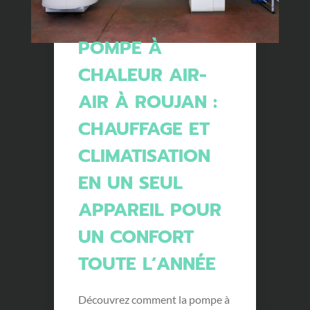
POMPE À
CHALEUR AIR-
AIR À ROUJAN :
CHAUFFAGE ET
CLIMATISATION
EN UN SEUL
APPAREIL POUR
UN CONFORT
TOUTE L’ANNÉE
Découvrez comment la pompe à