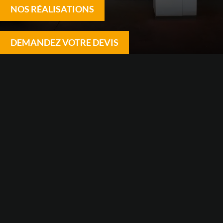
NOS RÉALISATIONS
DEMANDEZ VOTRE DEVIS
LE BALLON SOLAIRE THERMIQUE
ATLANTIC
Le
ballon solaire thermique
est une solution
écologique et économique pour chauffer l’eau
sanitaire de votre maison. Il utilise l’énergie solaire
pour chauffer l’eau et peut vous faire réaliser des
économies de plus de 70 % par rapport à un chauffe-
eau standard. Chez Tomas, nous travaillons avec la