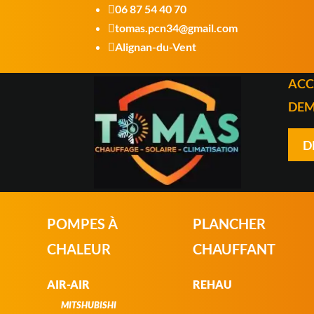
06 87 54 40 70

tomas.pcn34@gmail.com

Alignan-du-Vent

ACC
DEM
D
POMPES À
PLANCHER
CHALEUR
CHAUFFANT
AIR-AIR
REHAU
MITSHUBISHI